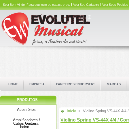
Seja Bem Vindo!
Faça seu login ou cadastre-se.
Veja Seu Cadastro
Veja Seus Pedidos
HOME
EMPRESA
PARCEIROS ENDORSERS
MARCAS
PRODUTOS
Acessórios
Início
>
Violino Spring VS-44X 4/4 /
Violino Spring VS-44X 4/4 / Com
Amplificadores /
Cubos Guitarra,
baixo...