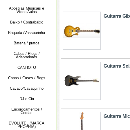
Apostilas Musicais e
Vídeo Aulas
Guitarra Gib
Baixo / Contrabaixo
Baqueta /Vassourinha
Bateria / pratos
Cabos / Plugs /
Adaptadores
Guitarra Se
CANHOTO
Capas / Cases / Bags
Cavaco/Cavaquinho
DJ e Cia
Encordoamentos /
Cordas
Guitarra Mic
EVOLUTEL (MARCA
PRÓPRIA)