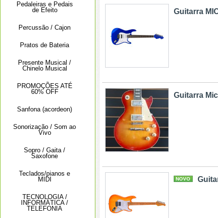
Pedaleiras e Pedais
de Efeito
Guitarra MI
Percussão / Cajon
Pratos de Bateria
Presente Musical /
Chinelo Musical
PROMOÇÕES ATÉ
60% OFF
Guitarra Mi
Sanfona (acordeon)
Sonorização / Som ao
Vivo
Sopro / Gaita /
Saxofone
Teclados/pianos e
Guita
MIDI
NOVO
TECNOLOGIA /
INFORMÁTICA /
TELEFONIA