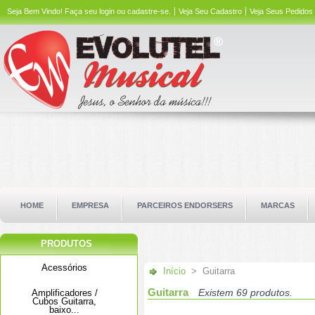
Seja Bem Vindo!
Faça seu login ou cadastre-se.
Veja Seu Cadastro
Veja Seus Pedidos
HOME
EMPRESA
PARCEIROS ENDORSERS
MARCAS
PRODUTOS
Acessórios
Início
>
Guitarra
Guitarra
Amplificadores /
Existem 69 produtos.
Cubos Guitarra,
baixo...