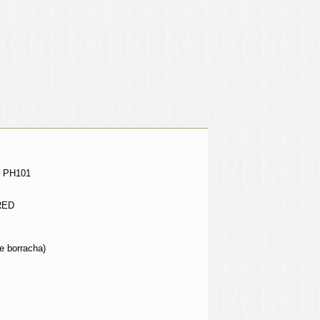
- PH101
RED
 borracha)