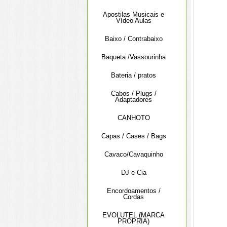
Apostilas Musicais e
Vídeo Aulas
Baixo / Contrabaixo
Baqueta /Vassourinha
Bateria / pratos
Cabos / Plugs /
Adaptadores
CANHOTO
Capas / Cases / Bags
Cavaco/Cavaquinho
DJ e Cia
Encordoamentos /
Cordas
EVOLUTEL (MARCA
PRÓPRIA)