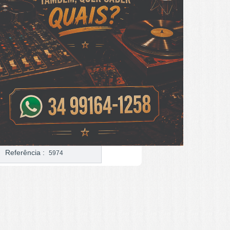
Referência :
5974