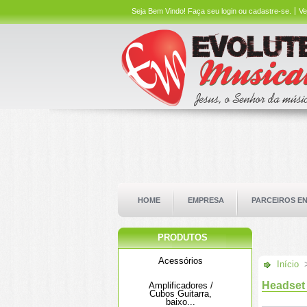
Seja Bem Vindo!
Faça seu login ou cadastre-se.
Ve
HOME
EMPRESA
PARCEIROS E
PRODUTOS
Acessórios
Início
Headset 
Amplificadores /
Cubos Guitarra,
baixo...