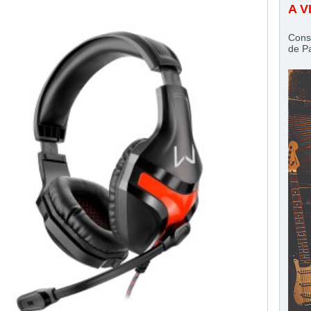
A V
Cons
de P