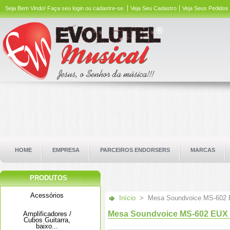
Seja Bem Vindo!
Faça seu login ou cadastre-se.
Veja Seu Cadastro
Veja Seus Pedidos
HOME
EMPRESA
PARCEIROS ENDORSERS
MARCAS
PRODUTOS
Acessórios
Início
>
Mesa Soundvoice MS-602 E
Mesa Soundvoice MS-602 EUX - 
Amplificadores /
Cubos Guitarra,
baixo...