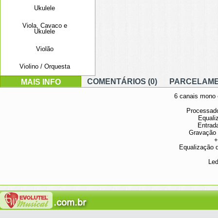
Ukulele
Viola, Cavaco e
Ukulele
Violão
Violino / Orquesta
COMENTÁRIOS (0)
PARCELAM
MAIS INFO
6 canais mono
Processado
Equali
Entrad
Gravação 
+
Equalização d
Led