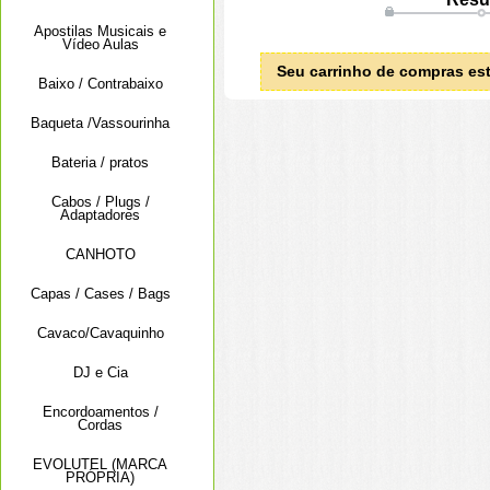
Apostilas Musicais e
Vídeo Aulas
Seu carrinho de compras est
Baixo / Contrabaixo
Baqueta /Vassourinha
Bateria / pratos
Cabos / Plugs /
Adaptadores
CANHOTO
Capas / Cases / Bags
Cavaco/Cavaquinho
DJ e Cia
Encordoamentos /
Cordas
EVOLUTEL (MARCA
PRÓPRIA)