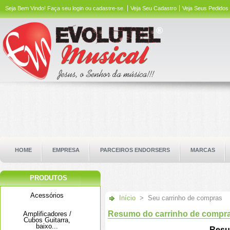
Seja Bem Vindo!
Faça seu login ou cadastre-se.
Veja Seu Cadastro
Veja Seus Pedidos
HOME
EMPRESA
PARCEIROS ENDORSERS
MARCAS
PRODUTOS
Acessórios
Início
>
Seu carrinho de compras
Resumo do carrinho de compr
Amplificadores /
Cubos Guitarra,
baixo...
Res